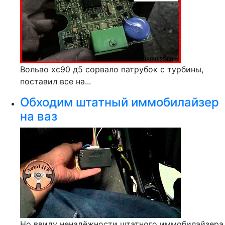
Вольво хс90 д5 сорвало патрубок с турбины,
поставил все на...
Обходим штатный иммобилайзер
на ваз
Но ввиду ненадёжности штатного иммобилайзера