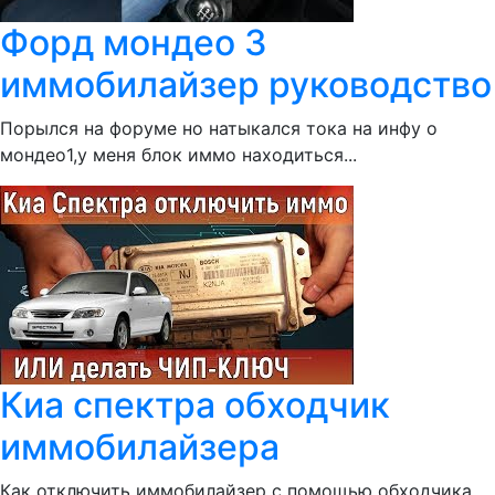
Форд мондео 3
иммобилайзер руководство
Порылся на форуме но натыкался тока на инфу о
мондео1,у меня блок иммо находиться...
Киа спектра обходчик
иммобилайзера
Как отключить иммобилайзер с помощью обходчика