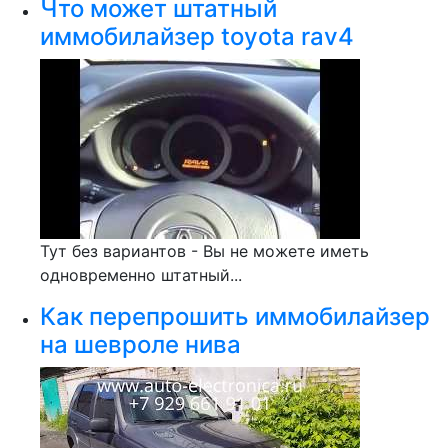
Что может штатный
иммобилайзер toyota rav4
Тут без вариантов - Вы не можете иметь
одновременно штатный...
Как перепрошить иммобилайзер
на шевроле нива