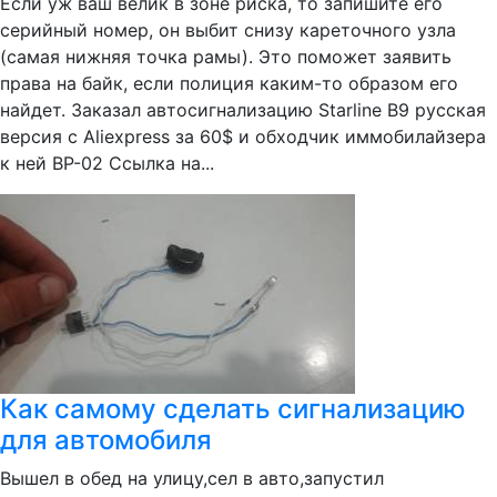
Если уж ваш велик в зоне риска, то запишите его
серийный номер, он выбит снизу кареточного узла
(самая нижняя точка рамы). Это поможет заявить
права на байк, если полиция каким-то образом его
найдет. Заказал автосигнализацию Starline B9 русская
версия с Aliexpress за 60$ и обходчик иммобилайзера
к ней BP-02 Ссылка на...
Как самому сделать сигнализацию
для автомобиля
Вышел в обед на улицу,сел в авто,запустил