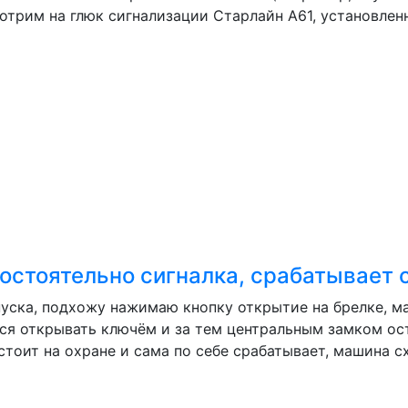
отрим на глюк сигнализации Старлайн А61, установленн
остоятельно сигналка, срабатывает 
пуска, подхожу нажимаю кнопку открытие на брелке, м
я открывать ключём и за тем центральным замком оста
оит на охране и сама по себе срабатывает, машина схо