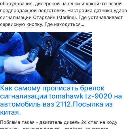
оборудования, дилерской наценки и какой-то левой
предпродажной подготовки. Настройка датчика удара
сигнализации Старлайн (starline). Где устанавливают
сервисную кнопку. Где находиться...
Как самому прописать брелок
сигнализации tomahawk tz-9020 на
автомобиль ваз 2112.Посылка из
китая.
Поблема такая - двигатель дизель 2с стал на ходу