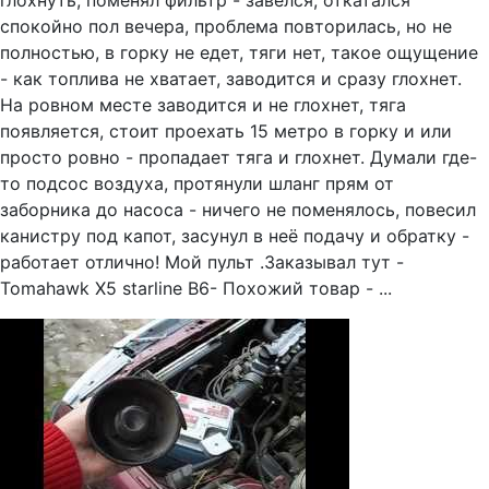
глохнуть, поменял фильтр - завёлся, откатался
спокойно пол вечера, проблема повторилась, но не
полностью, в горку не едет, тяги нет, такое ощущение
- как топлива не хватает, заводится и сразу глохнет.
На ровном месте заводится и не глохнет, тяга
появляется, стоит проехать 15 метро в горку и или
просто ровно - пропадает тяга и глохнет. Думали где-
то подсос воздуха, протянули шланг прям от
заборника до насоса - ничего не поменялось, повесил
канистру под капот, засунул в неё подачу и обратку -
работает отлично! Мой пульт .Заказывал тут -
Tomahawk X5 starline B6- Похожий товар - ...