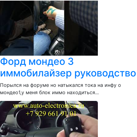
Форд мондео 3
иммобилайзер руководство
Порылся на форуме но натыкался тока на инфу о
мондео1,у меня блок иммо находиться...