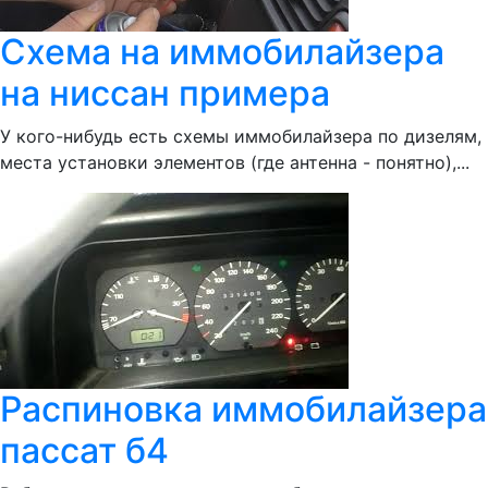
Схема на иммобилайзера
на ниссан примера
У кого-нибудь есть схемы иммобилайзера по дизелям,
места установки элементов (где антенна - понятно),...
Распиновка иммобилайзера
пассат б4