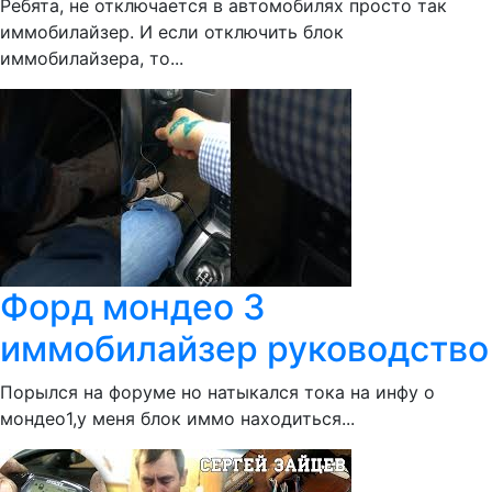
Ребята, не отключается в автомобилях просто так
иммобилайзер. И если отключить блок
иммобилайзера, то...
Форд мондео 3
иммобилайзер руководство
Порылся на форуме но натыкался тока на инфу о
мондео1,у меня блок иммо находиться...