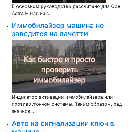
В основном руководство рассчитано для Opel
Astra H или как...
Иммобилайзер машина не
заводится на лачетти
Индикатор активации иммобилайзера или
противоугонной системы. Таким образом, рад
значков...
Авто на сигнализации ключ в
машине