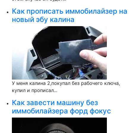
Как прописать иммобилайзер на
новый эбу калина
У меня калина 2,покупал без рабочего ключа,
купил и прописал...
Как завести машину без
иммобилайзера форд фокус