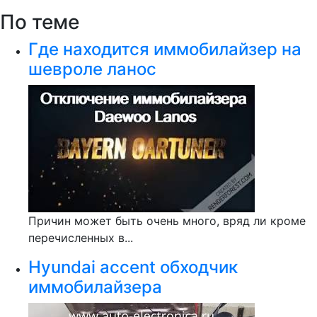
По теме
Где находится иммобилайзер на
шевроле ланос
Причин может быть очень много, вряд ли кроме
перечисленных в...
Hyundai accent обходчик
иммобилайзера