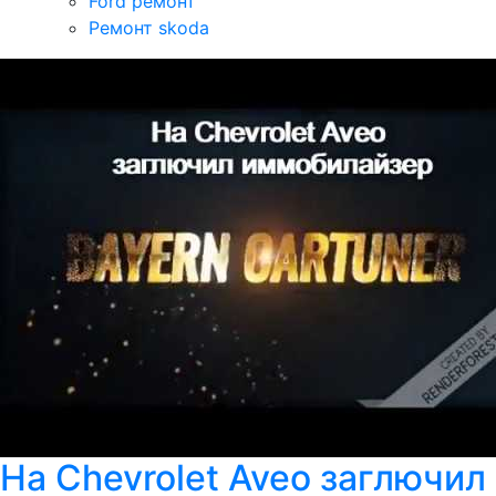
Ford ремонт
Ремонт skoda
На Chevrolet Aveo заглючи