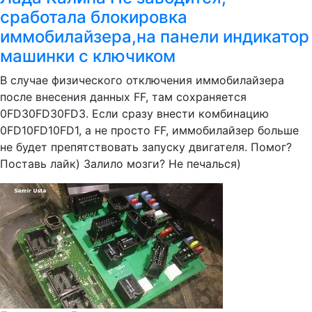
сработала блокировка
иммобилайзера,на панели индикатор
машинки с ключиком
В случае физического отключения иммобилайзера
после внесения данных FF, там сохраняется
0FD30FD30FD3. Если сразу внести комбинацию
0FD10FD10FD1, а не просто FF, иммобилайзер больше
не будет препятствовать запуску двигателя. Помог?
Поставь лайк) Залило мозги? Не печалься)