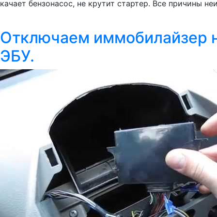
качает бензонасос, не крутит стартер. Все причины не
Отключаем иммобилайзер на
ЭБУ.