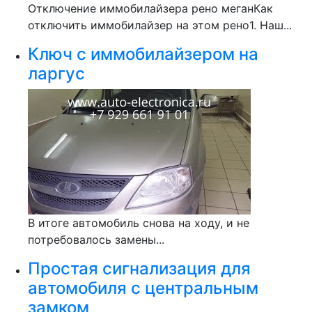
Отключение иммобилайзера рено меганКак
отключить иммобилайзер на этом рено1. Наш...
Ключ с иммобилайзером на
ларгус
В итоге автомобиль снова на ходу, и не
потребовалось замены...
Простая сигнализация для
автомобиля с центральным
замком