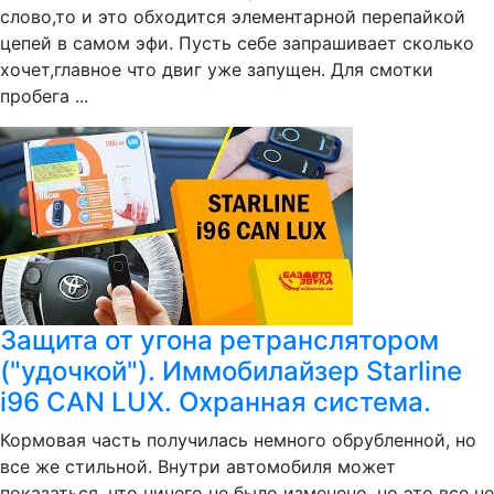
слово,то и это обходится элементарной перепайкой
цепей в самом эфи. Пусть себе запрашивает сколько
хочет,главное что двиг уже запущен. Для смотки
пробега ...
Защита от угона ретранслятором
("удочкой"). Иммобилайзер Starline
i96 CAN LUX. Охранная система.
Кормовая часть получилась немного обрубленной, но
все же стильной. Внутри автомобиля может
показаться, что ничего не было изменено, но это все не