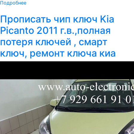
Подробнее
Прописать чип ключ Kia
Picanto 2011 г.в.,полная
потеря ключей , смарт
ключ, ремонт ключа киа