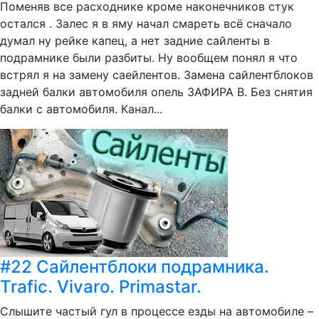
Поменяв все расходнике кроме наконечников стук
остался . Залес я в яму начал смареть всё сначало
думал ну рейке капец, а нет задние сайленты в
подрамнике были разбиты. Ну вообщем понял я что
встрял я на замену саейлентов. Замена сайлентблоков
задней балки автомобиля опель ЗАФИРА В. Без снятия
балки с автомобиля. Канал...
#22 Сайлентблоки подрамника.
Trafic. Vivaro. Primastar.
Слышите частый гул в процессе езды на автомобиле –