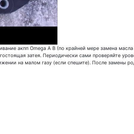
вание акпп Omega A B (по крайней мере замена масла 
огостоящая затея. Периодически сами проверяйте урове
ижении на малом газу (если спешите). После замены р