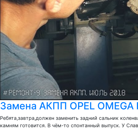
Замена АКПП OPEL OMEGA B
Ребята,завтра,должен заменить задний сальник колен
камням готовится. В чём-то спонтанный выпуск. У Сла