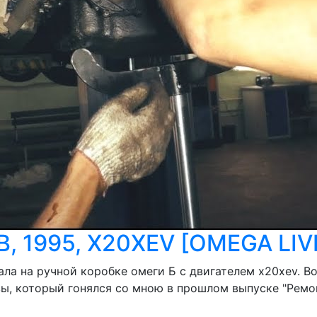
, 1995, X20XEV [OMEGA LIV
вала на ручной коробке омеги Б с двигателем x20xev.
вы, который гонялся со мною в прошлом выпуске "Ремон