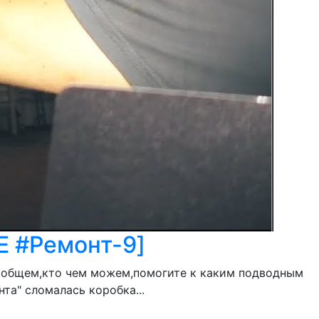
E #Ремонт-9]
 Вообщем,кто чем можем,помогите к каким подводным
та" сломалась коробка...