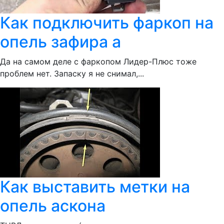
Как подключить фаркоп на
опель зафира а
Да на самом деле с фаркопом Лидер-Плюс тоже
проблем нет. Запаску я не снимал,...
Как выставить метки на
опель аскона