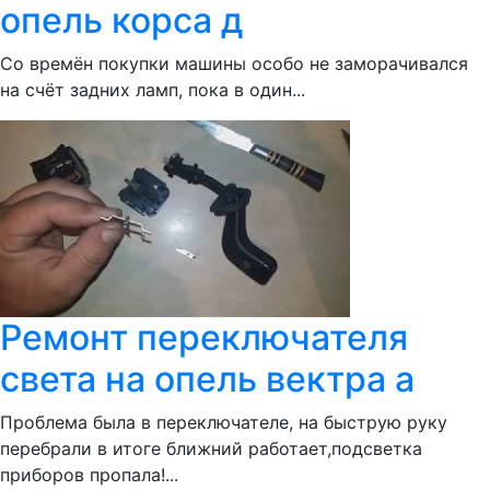
опель корса д
Со времён покупки машины особо не заморачивался
на счёт задних ламп, пока в один...
Ремонт переключателя
света на опель вектра а
Проблема была в переключателе, на быструю руку
перебрали в итоге ближний работает,подсветка
приборов пропала!...