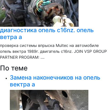
диагностика опель c16nz. опель
ветра а
проверка системы впрыска Multec на автомобиле
опель вектра 1989г. двигатель c16nz. JOIN VSP GROUP
PARTNER PROGRAM: ....
По теме
Замена наконечников на опель
вектра а