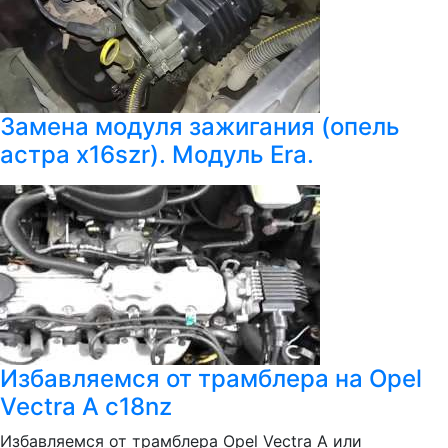
Замена модуля зажигания (опель
астра x16szr). Модуль Era.
Избавляемся от трамблера на Opel
Vectra A c18nz
Избавляемся от трамблера Opel Vectra A или