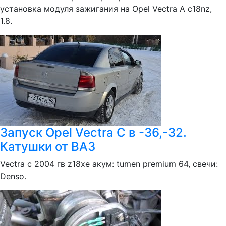
установка модуля зажигания на Opel Vectra A c18nz,
1.8.
Запуск Opel Vectra C в -36,-32.
Катушки от ВАЗ
Vectra c 2004 гв z18xe акум: tumen premium 64, свечи:
Denso.