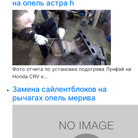
на опель астра h
Фото отчета по установке подогрева Лунфэй на
Honda CRV к...
Замена сайлентблоков на
рычагах опель мерива