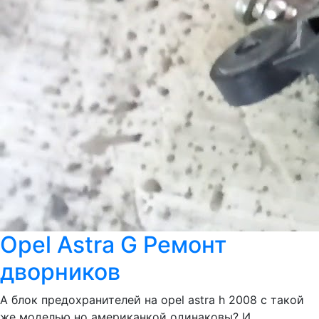
Opel Astra G Ремонт
дворников
А блок предохранителей на opel astra h 2008 c такой
же моделью но американкой одинаковы? И