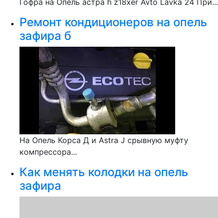
Гофра на Опель астра h z18xer Avto Lavka 24 При...
Ремонт кондиционеров на опель
зафира б
На Опель Корса Д и Astra J срывную муфту
компрессора...
Как менять колодки на опель
зафира