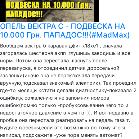
ОПЕЛЬ ВЕКТРА С - ПОДВЕСКА НА
10.000 Грн. ПАПАДОС!!!(#MadMax)
Вообщем вектра б караван дфиг х18хе1 , сначала
загоралась шестерня акпп ,глушишь заводишь и все
норм. Потом она перестала шаснуть после
перезапуска, я отсоединил датчик дроссельной
заслонки(иначе она не переключала передачи
вручную,подсказал знакомый электрик). Так проездил
где-то месяц,и кстати делали диагностику-показало 2
ошибки,к сожалению я не запомнил номера
ошибок(помню только -пробуксовывание чего то и
недостаточное давление в чем то; )). И вот недавно в
пробке она перестала реагировать на педаль газа т.
Будьте любезны,если это возможно по тому что я
написал, подскажите -уже пора менять автомат?