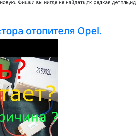
новую. Фишки вы нигде не найдетк,тк редкая детпль,ид
тора отопителя Opel.