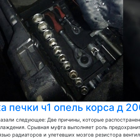
а печки ч1 опель корса д 2
казали следующее: Две причины, которые распостранен
хлаждения. Срывная муфта выполняет роль предохранит
рязью радиаторов и улетевших мозгов резистора вентил