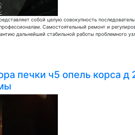
 представляет собой целую совокупность последовател
 профессионалам. Самостоятельный ремонт и регулиро
рантию дальнейшей стабильной работы проблемного узл
ора печки ч5 опель корса д
ммы