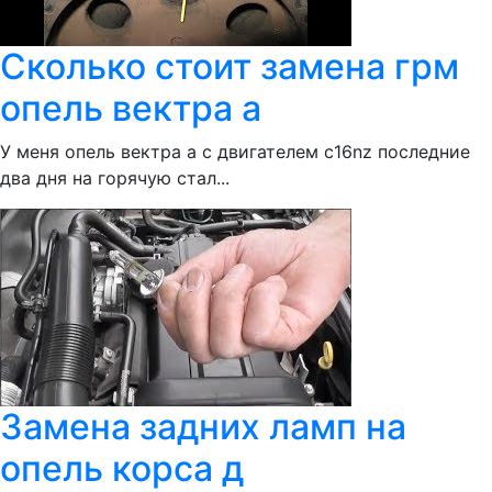
Сколько стоит замена грм
опель вектра а
У меня опель вектра а с двигателем c16nz последние
два дня на горячую стал...
Замена задних ламп на
опель корса д