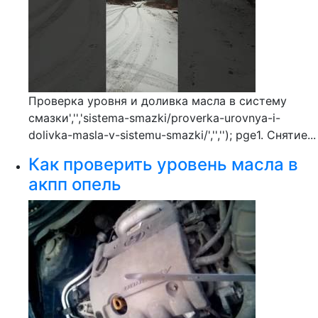
Проверка уровня и доливка масла в систему
смазки','','sistema-smazki/proverka-urovnya-i-
dolivka-masla-v-sistemu-smazki/','',''); pge1. Снятие...
Как проверить уровень масла в
акпп опель