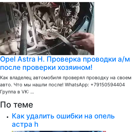
Opel Astra H. Проверка проводки а/м
после проверки хозяином!
Как владелец автомобиля проверял проводку на своем
авто. Что мы нашли после! WhatsApp: +79150594404
Группа в VK: ...
По теме
Как удалить ошибки на опель
астра h