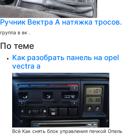
Ручник Вектра А натяжка тросов.
группа в вк .
По теме
Как разобрать панель на opel
vectra a
Всё Как снять блок управления печкой Опель