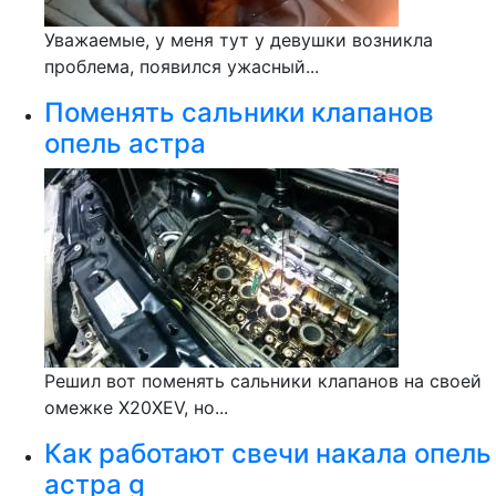
Уважаемые, у меня тут у девушки возникла
проблема, появился ужасный...
Поменять сальники клапанов
опель астра
Решил вот поменять сальники клапанов на своей
омежке X20XEV, но...
Как работают свечи накала опель
астра g