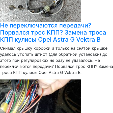
Не переключаются передачи?
Порвался трос КПП? Замена троса
КПП кулисы Opel Astra G Vektra B
Снимал крышку коробки и только на снятой крышке
удалось утопить штифт (для обратной установки) до
этого при регулировках не разу не удавалось. Не
переключаются передачи? Порвался трос КПП? Замена
троса КПП кулисы Opel Astra G Vektra B.