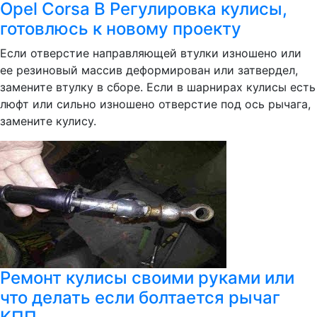
Opel Corsa B Регулировка кулисы,
готовлюсь к новому проекту
Если отверстие направляющей втулки изношено или
ее резиновый массив деформирован или затвердел,
замените втулку в сборе. Если в шарнирах кулисы есть
люфт или сильно изношено отверстие под ось рычага,
замените кулису.
Ремонт кулисы своими руками или
что делать если болтается рычаг