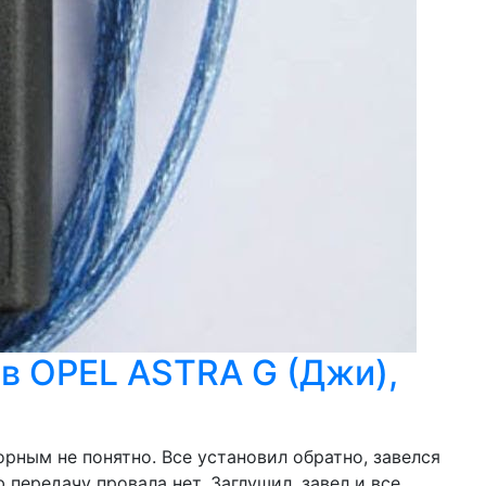
в OPEL ASTRA G (Джи),
орным не понятно. Все установил обратно, завелся
ю передачу провала нет. Заглушил, завел и все