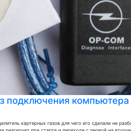
ез подключения компьютера 
делитель картерных газов для чего его сделали не разб
аза реагирует при старте и переходе с первой на втору