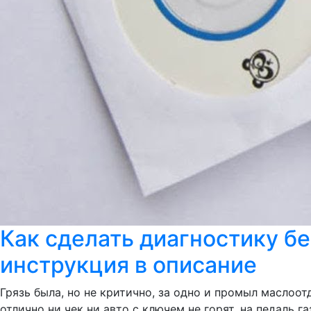
Как сделать диагностику б
инструкция в описание
Грязь была, но не критично, за одно и промыл маслоот
отлично ни чек ни авто с ключем не горят, на педаль г