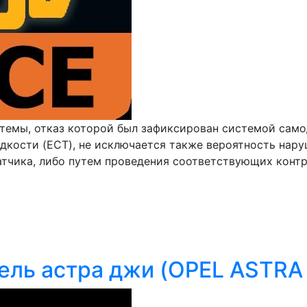
темы, отказ которой был зафиксирован системой самод
кости (ECT), не исключается также вероятность нар
тчика, либо путем проведения соответствующих контрол
пель астра джи (OPEL ASTRA