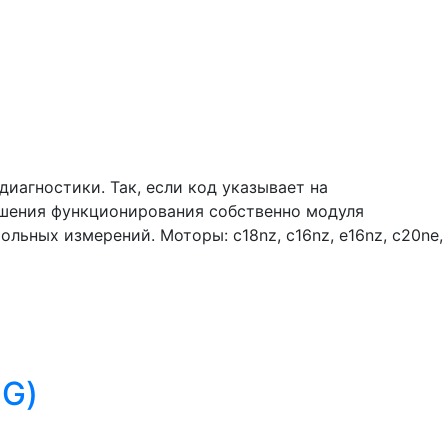
иагностики. Так, если код указывает на
ушения функционирования собственно модуля
ьных измерений. Моторы: c18nz, c16nz, e16nz, c20nе,
 G)