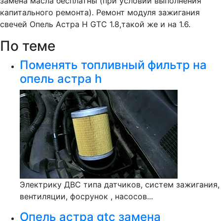
замена масла бесплатны (при условии выполнения
капитального ремонта). Ремонт модуля зажигания
свечей Опель Астра Н GTC 1.8,такой же и на 1.6.
По теме
Поменять топливный фильтр на
опель астра h
Электрику ДВС типа датчиков, систем зажигания,
вентиляции, фосрунок , насосов...
Опель астра gtc замена