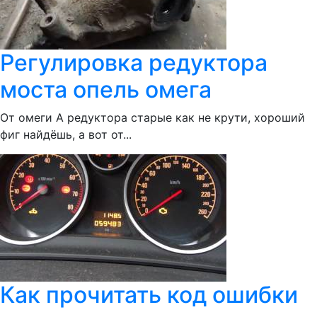
Регулировка редуктора
моста опель омега
От омеги А редуктора старые как не крути, хороший
фиг найдёшь, а вот от...
Как прочитать код ошибки