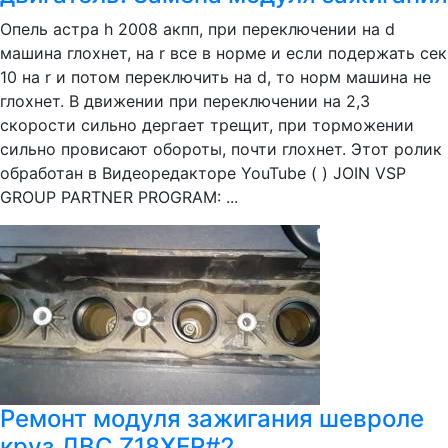
Опель астра h 2008 акпп, при переключении на d
машина глохнет, на r все в норме и если подержать сек
10 на r и потом переключить на d, то норм машина не
глохнет. В движении при переключении на 2,3
скорости сильно дергает трещит, при торможении
сильно провисают обороты, почти глохнет. Этот ролик
обработан в Видеоредакторе YouTube ( ) JOIN VSP
GROUP PARTNER PROGRAM: ...
Ремонт модуля зажигания шевроле
круз,ДВС Z18XER#2