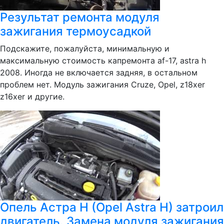
Результат ремонта модуля
зажигания термоусадкой
Подскажите, пожалуйста, минимальную и
максимальную стоимость капремонта af-17, astra h
2008. Иногда не включается задняя, в остальном
проблем нет. Модуль зажигания Cruze, Opel, z18xer
z16xer и другие.
Опель Астра H (Opel Astra H) затроил
двигатель. Замена модуля зажигания