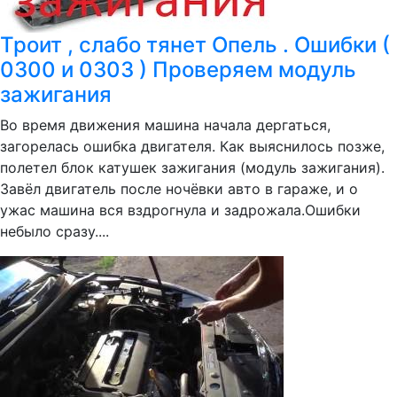
Троит , слабо тянет Опель . Ошибки (
0300 и 0303 ) Проверяем модуль
зажигания
Во время движения машина начала дергаться,
загорелась ошибка двигателя. Как выяснилось позже,
полетел блок катушек зажигания (модуль зажигания).
Завёл двигатель после ночёвки авто в гараже, и о
ужас машина вся вздрогнула и задрожала.Ошибки
небыло сразу....