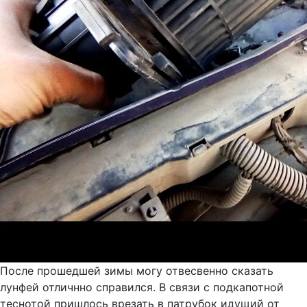
После прошедшей зимы могу отвесвенно сказать
лунфей отличнно справился. В связи с подкапотной
теснотой пришлось врезать в патрубок идущий от