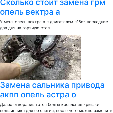
Сколько стоит замена грм
опель вектра а
У меня опель вектра а с двигателем c16nz последние
два дня на горячую стал...
Замена сальника привода
акпп опель астра о
Далее отворачиваются болты крепления крышки
подшипника для ее снятия, после чего можно заменить