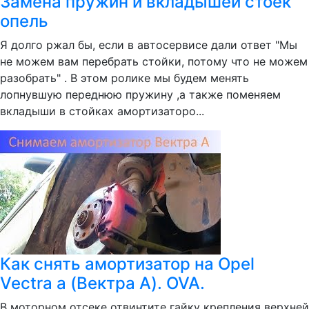
Замена пружин и вкладышей стоек
опель
Я долго ржал бы, если в автосервисе дали ответ "Мы
не можем вам перебрать стойки, потому что не можем
разобрать" . В этом ролике мы будем менять
лопнувшую переднюю пружину ,а также поменяем
вкладыши в стойках амортизаторо...
Как снять амортизатор на Opel
Vectra a (Вектра А). OVA.
В моторном отсеке отвинтите гайку крепления верхней