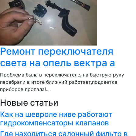
Ремонт переключателя
света на опель вектра а
Проблема была в переключателе, на быструю руку
перебрали в итоге ближний работает,подсветка
приборов пропала!...
Новые статьи
Как на шевроле ниве работают
гидрокомпенсаторы клапанов
Где находиться салонный фильтр в