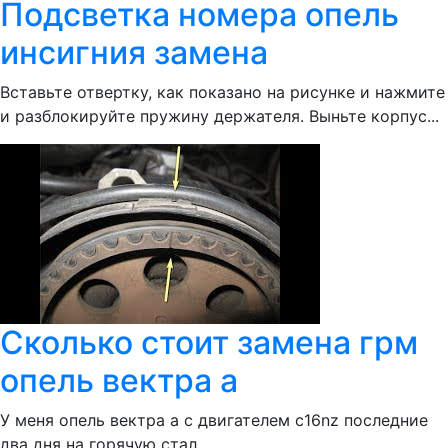
Подсветка номера опель
инсигния замена
Вставьте отвертку, как показано на рисунке и нажмите
и разблокируйте пружину держателя. Выньте корпус...
Сколько стоит замена грм
опель вектра а
У меня опель вектра а с двигателем c16nz последние
два дня на горячую стал...