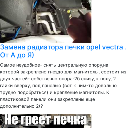
Замена радиатора печки opel vectra .
От А до Я)
Самое неудобное- снять центральную опору,на
которой закреплено гнездо для магнитолы, состоит из
двух частей- собственно опора-2б снизу, к полу, 2
гайки вверху, под панелью (вот к ним-то довольно
трудно подобраться) и крепление магнитолы. К
пластиковой панели они закреплены еще
дополнительно 2(?