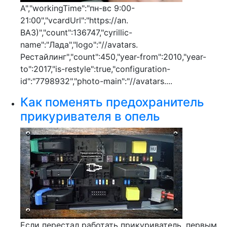
А","workingTime":"пн-вс 9:00-
21:00","vcardUrl":"https://an.
ВАЗ)","count":136747,"cyrillic-
name":"Лада","logo":"//avatars.
Рестайлинг","count":450,"year-from":2010,"year-
to":2017,"is-restyle":true,"configuration-
id":"7798932","photo-main":"//avatars....
Как поменять предохранитель
прикуривателя в опель
Если перестал работать прикуриватель, первым