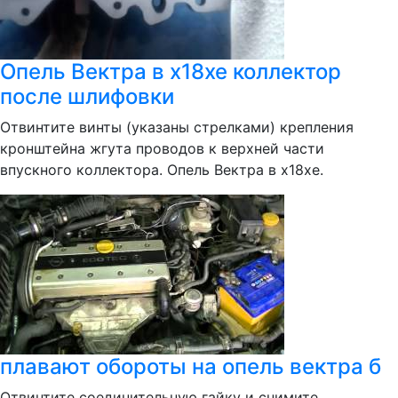
Опель Вектра в x18xe коллектор
после шлифовки
Отвинтите винты (указаны стрелками) крепления
кронштейна жгута проводов к верхней части
впускного коллектора. Опель Вектра в x18xe.
плавают обороты на опель вектра б
Отвинтите соединительную гайку и снимите