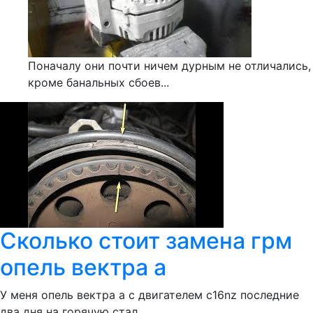
Поначалу они почти ничем дурным не отличались,
кроме банальных сбоев...
Сколько стоит замена грм
опель вектра а
У меня опель вектра а с двигателем c16nz последние
два дня на горячую стал...