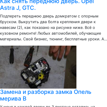
Как снять переднюю дверь. Opel
Astra J, GTC.
Подпереть переднюю дверь домкратом с опорным
бруском. Выкрутить два болта крепления двери к
навесам (2), как показано на рисунке ниже. Всё о
кузовном ремонте! Любых автомобилей, обучающие
материалы. Свой бизнес, тюнинг, бесплатные уроки. А...
Замена и разборка замка Опель
мерива В
У меня в каждой двери по 3 пистона остались на