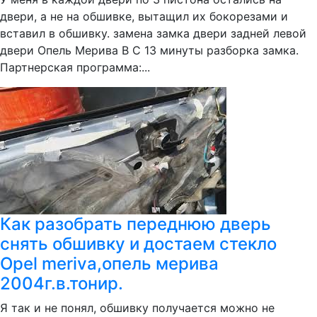
двери, а не на обшивке, вытащил их бокорезами и
вставил в обшивку. замена замка двери задней левой
двери Опель Мерива В С 13 минуты разборка замка.
Партнерская программа:...
Как разобрать переднюю дверь
снять обшивку и достаем стекло
Opel meriva,опель мерива
2004г.в.тонир.
Я так и не понял, обшивку получается можно не