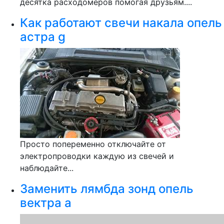
десятка расходомеров помогая друзьям....
Как работают свечи накала опель
астра g
Просто попеременно отключайте от
электропроводки каждую из свечей и
наблюдайте...
Заменить лямбда зонд опель
вектра а