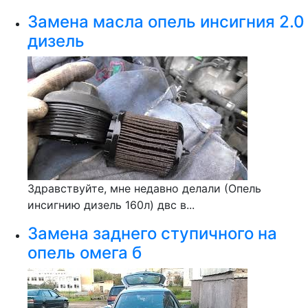
Замена масла опель инсигния 2.0
дизель
Здравствуйте, мне недавно делали (Опель
инсигнию дизель 160л) двс в...
Замена заднего ступичного на
опель омега б