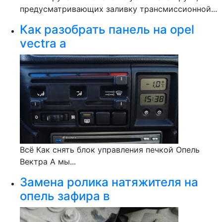
предусматривающих заливку трансмиссионной...
Как разобрать панель на opel
vectra a
Всё Как снять блок управления печкой Опель
Вектра А мы...
Замена ролика натяжителя на
опель зафира в