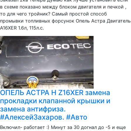
в схеме показано между блоком двигателя и печкой ,
то для чего тройник? Самый простой способ
промывки топливных форсунок Опель Астра Двигатель
A16XER 1.6л, 115л.с.
ОПЕЛЬ АСТРА Н Z16XER замена
прокладки клапанной крышки и
замена антифриза.
#АлексейЗахаров. #Авто
Включил- работает :) Минут за 30 догнал до -5 и еще