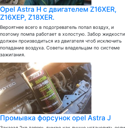
Opel Astra H с двигателем Z16XER,
Z16XEP, Z18XER.
Вероятнее всего в подогреватель попал воздух, и
поэтому помпа работает в холостую. Забор жидкости
должен производиться из двигателя чтоб исключить
попадание воздуха. Советы владельцам по системе
зажигания.
Промывка форсунок opel Astra J
Заказал 2кв теперь думаю как лучше установить если