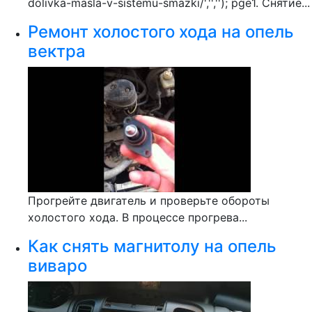
dolivka-masla-v-sistemu-smazki/','',''); pge1. Снятие...
Ремонт холостого хода на опель
вектра
Прогрейте двигатель и проверьте обороты
холостого хода. В процессе прогрева...
Как снять магнитолу на опель
виваро