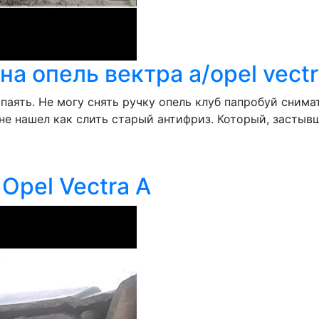
а опель вектра а/opel vectr
паять. Не могу снять ручку опель клуб папробуй снима
не нашел как слить старый антифриз. Который, застыв
Opel Vectra A