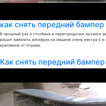
как снять передний бампер н
В прошлый раз я столбики и перегородочки пытался за
решил заменить антифриз на машине опель вектра b и 
крепление от отрыва.
Как снять передний бампер 