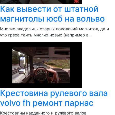
Как вывести от штатной
магнитолы юсб на вольво
Многие владельцы старых поколений магнитол, да и
что греха таить многих новых (например в...
Крестовина рулевого вала
volvo fh ремонт парнас
Крестовины карданного и рулевого валов