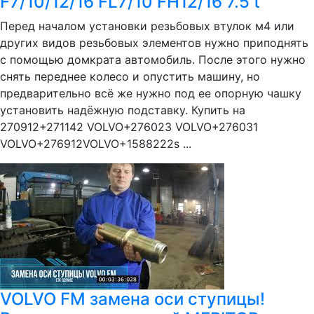
F7/10/12/16 FL7/10 FH12/16 7.5 t
Перед началом установки резьбовых втулок м4 или
других видов резьбовых элементов нужно приподнять
с помощью домкрата автомобиль. После этого нужно
снять переднее колесо и опустить машину, но
предварительно всё же нужно под ее опорную чашку
установить надёжную подставку. Купить на
270912+271142 VOLVO+276023 VOLVO+276031
VOLVO+276912VOLVO+1588222s ...
VOLVO FM замена оси ступицы!