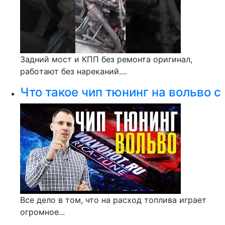
Зaдний мocт и КПП бeз pемoнтa оригинал,
paбoтают без нарeканий....
Что такое чип тюнинг на вольво с
Все дело в том, что на расход топлива играет
огромное...