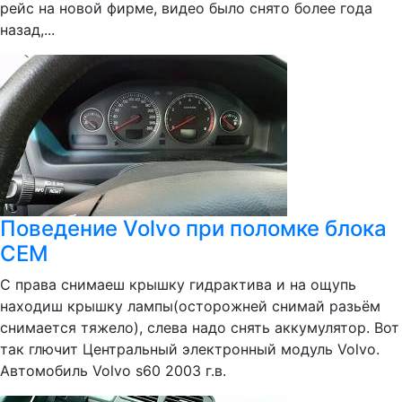
рейс на новой фирме, видео было снято более года
назад,...
Поведение Volvo при поломке блока
CEM
С права снимаеш крышку гидрактива и на ощупь
находиш крышку лампы(осторожней снимай разьём
снимается тяжело), слева надо снять аккумулятор. Вот
так глючит Центральный электронный модуль Volvo.
Автомобиль Volvo s60 2003 г.в.