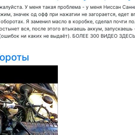
луйста. У меня такая проблема - у меня Ниссан Санни 
им, значек од офф при нажатии не загорается, едет вп
 оборотах. Я заменил масло в коробке, сделал почти по
остынет вся, после этого втыкаешь аккум, запускаешь -
 (ошибок ни каких не выдаёт). БОЛЕЕ 300 ВИДЕО ЗДЕСЬ
бороты