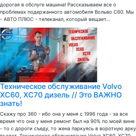
дорогая в обслуге машина! Рассказываем все о
проблемах подержанного автомобиля Вольво С60. Мы
- АВТО ПЛЮС - телеканал, который вещает...
Техническое обслуживание Volvo
ХС60, ХС70 дизель // Это ВАЖНО
знать!
Скажу про 360 - ибо она у меня с 1996 года - за все
время что она у меня ремонт был на 90% по моей вине
- то с дороги съеду, то жена паркуясь в воротную арку
въедет. Техническое обслуживание Volvo ХС60, ХС70