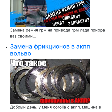
Замена ремня грм на привода грм лада приора
ваз своими...
Замена фрикционов в акпп
вольво
Добрый день, у меня corolla c акпп, машина в