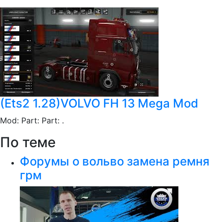
(Ets2 1.28)VOLVO FH 13 Mega Mod
Mod: Part: Part: .
По теме
Форумы о вольво замена ремня
грм