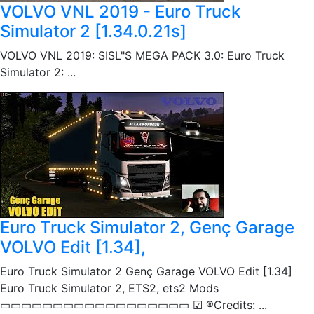
VOLVO VNL 2019 - Euro Truck
Simulator 2 [1.34.0.21s]
VOLVO VNL 2019: SISL"S MEGA PACK 3.0: Euro Truck
Simulator 2: ...
Euro Truck Simulator 2, Genç Garage
VOLVO Edit [1.34],
Euro Truck Simulator 2 Genç Garage VOLVO Edit [1.34]
Euro Truck Simulator 2, ETS2, ets2 Mods
▭▭▭▭▭▭▭▭▭▭▭▭▭▭▭▭▭▭ ☑ ®️Credits: ...