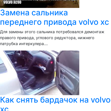
Замена сальника
переднего привода volvo xc
Для замены этого сальника потребовался демонтаж
правого привода, углового редуктора, нижнего
патрубка интеркулера....
Как снять бардачок на volvo
xc