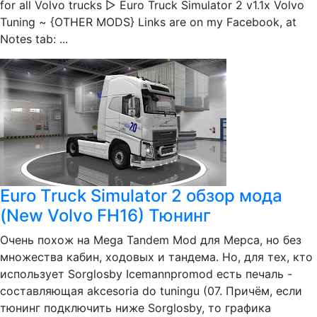
for all Volvo trucks ▻ Euro Truck Simulator 2 v1.1x Volvo
Tuning ~ {OTHER MODS} Links are on my Facebook, at
Notes tab: ...
Euro Truck Simulator 2 обзор мода
(New Volvo FH16) Тюнинг
Очень похож на Mega Tandem Mod для Мерса, но без
множества кабин, ходовых и тандема. Но, для тех, кто
использует Sorglosby Icemannpromod есть печаль -
составляющая akcesoria do tuningu (07. Причём, если
тюнинг подключить ниже Sorglosby, то графика