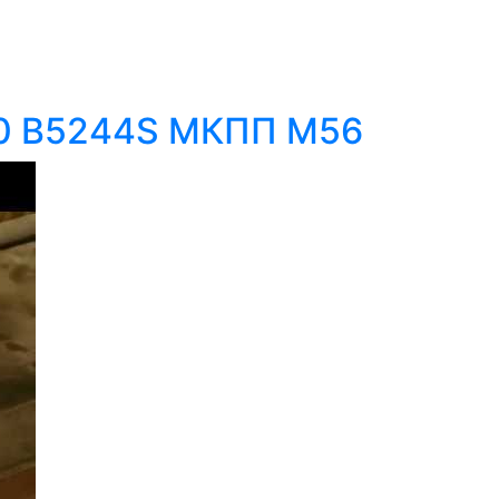
60 B5244S МКПП М56