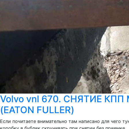
Volvo vnl 670. СНЯТИЕ К
(EATON FULLER)
Если почитаете внимательно там написано для чего тун
коробку в бублик скручивать при снятии без приемке.