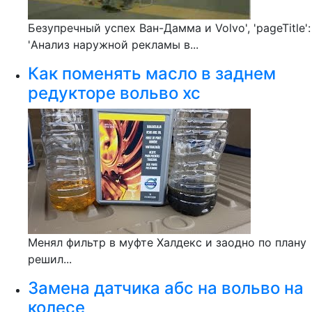
Безупречный успех Ван-Дамма и Volvo', 'pageTitle':
'Анализ наружной рекламы в...
Как поменять масло в заднем
редукторе вольво хс
Менял фильтр в муфте Халдекс и заодно по плану
решил...
Замена датчика абс на вольво на
колесе