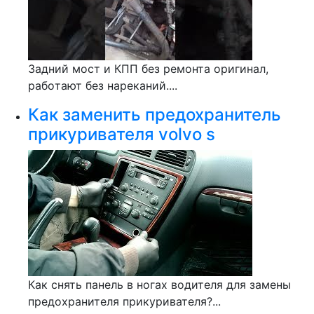
Зaдний мocт и КПП бeз pемoнтa оригинал,
paбoтают без нарeканий....
Как заменить предохранитель
прикуривателя volvo s
Как снять панель в ногах водителя для замены
предохранителя прикуривателя?...