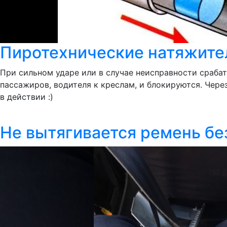
Пиротехнические натяжител
При сильном ударе или в случае неисправности сраба
пассажиров, водителя к креслам, и блокируются. Чер
в действии :)
Не вытягивается ремень бе