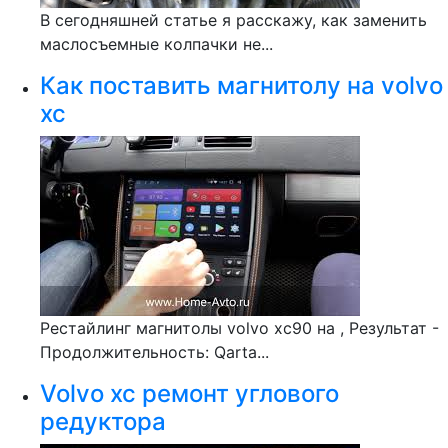
В сегодняшней статье я расскажу, как заменить
маслосъемные колпачки не...
Как поставить магнитолу на volvo
xc
Рестайлинг магнитолы volvo xc90 на , Результат -
Продолжительность: Qarta...
Volvo xc ремонт углового
редуктора