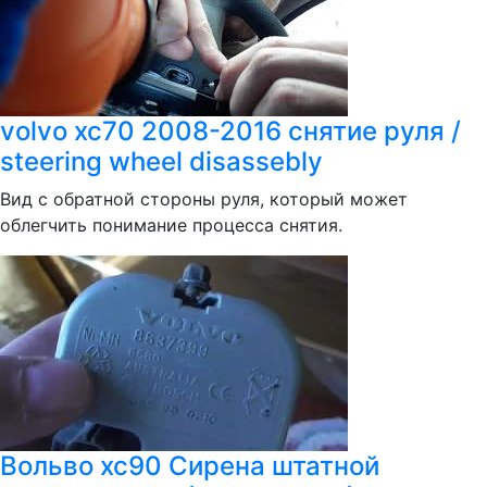
volvo xc70 2008-2016 снятие руля /
steering wheel disassebly
Вид с обратной стороны руля, который может
облегчить понимание процесса снятия.
Вольво хс90 Сирена штатной