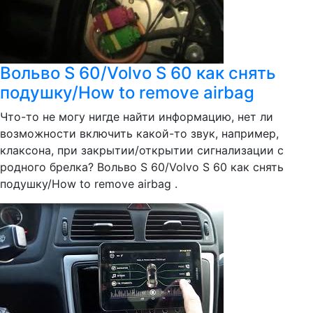
Вольво S 60/Volvo S 60 как снять
подушку/How to remove airbag
Что-то не могу нигде найти информацию, нет ли
возможности включить какой-то звук, например,
клаксона, при закрытии/открытии сигнализации с
родного брелка? Вольво S 60/Volvo S 60 как снять
подушку/How to remove airbag .