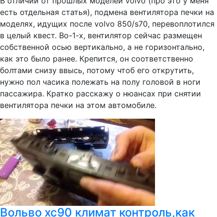
В отличии от прошлых моделей volvo (про это у меня
есть отдельная статья), подмена вентилятора печки на
моделях, идущих после volvo 850/s70, перевоплотился
в целый квест. Во-1-х, вентилятор сейчас размещен
собственной осью вертикально, а не горизонтально,
как это было ранее. Крепится, он соответственно
болтами снизу ввысь, потому чтоб его открутить,
нужно пол часика полежать на полу головой в ноги
пассажира. Кратко расскажу о нюансах при снятии
вентилятора печки на этом автомобиле.
Вольво хс90 климат контроль,как