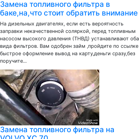
Замена топливного фильтра в
баке,на,что стоит обратить внимание
На дизельных двигателях, если есть вероятность
заправки некачественной соляркой, перед топливным
насосом высокого давления (ТНВД) устанавливают оба
вида фильтров. Вам одобрен займ ,пройдите по ссылке
быстрое оформление вывод на карту,деньги сразу,без
поручите...
Замена топливного фильтра на
VOLVO XC 70