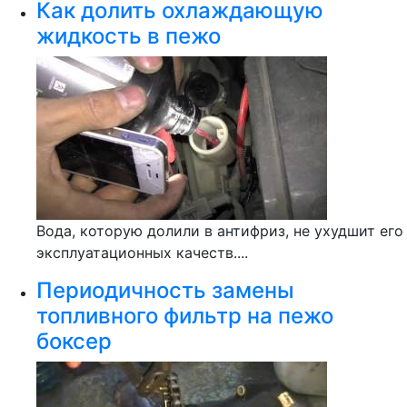
Как долить охлаждающую
жидкость в пежо
Вода, которую долили в антифриз, не ухудшит его
эксплуатационных качеств....
Периодичность замены
топливного фильтр на пежо
боксер