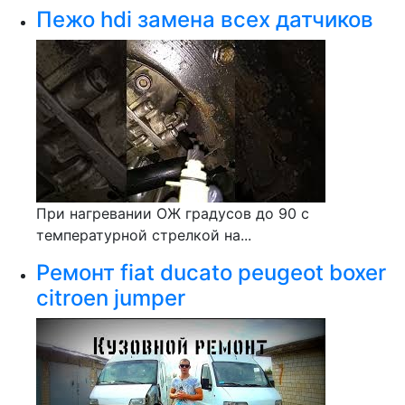
Пежо hdi замена всех датчиков
При нагревании ОЖ градусов до 90 с
температурной стрелкой на...
Ремонт fiat ducato peugeot boxer
citroen jumper