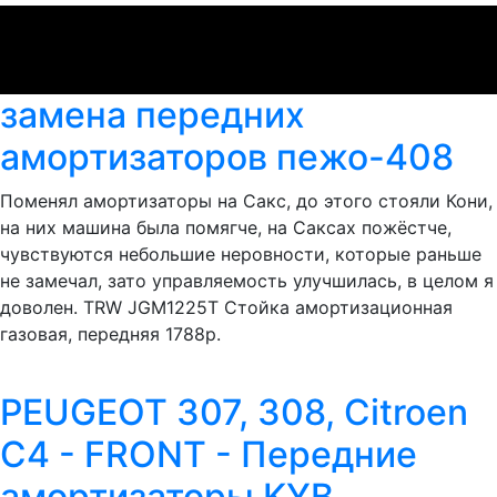
замена передних
амортизаторов пежо-408
Поменял амортизаторы на Сакс, до этого стояли Кони,
на них машина была помягче, на Саксах пожёстче,
чувствуются небольшие неровности, которые раньше
не замечал, зато управляемость улучшилась, в целом я
доволен. TRW JGM1225T Стойка амортизационная
газовая, передняя 1788р.
PEUGEOT 307, 308, Citroen
C4 - FRONT - Передние
амортизаторы KYB