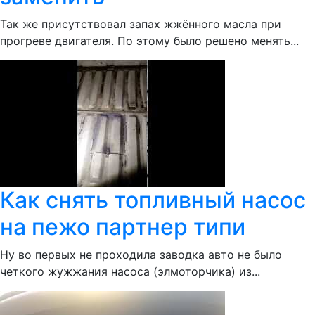
Так же присутствовал запах жжённого масла при
прогреве двигателя. По этому было решено менять...
Как снять топливный насос
на пежо партнер типи
Ну во первых не проходила заводка авто не было
четкого жужжания насоса (элмоторчика) из...