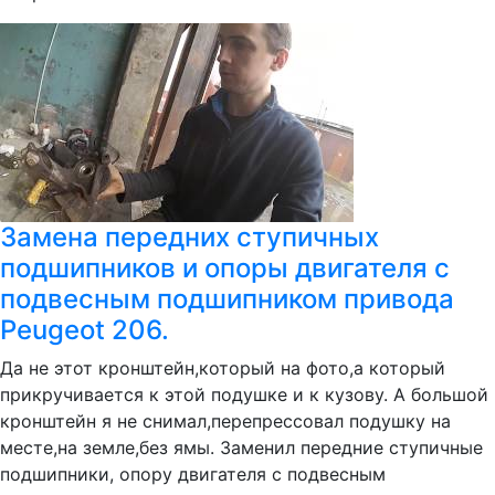
Замена передних ступичных
подшипников и опоры двигателя с
подвесным подшипником привода
Peugeot 206.
Да не этот кронштейн,который на фото,а который
прикручивается к этой подушке и к кузову. А большой
кронштейн я не снимал,перепрессовал подушку на
месте,на земле,без ямы. Заменил передние ступичные
подшипники, опору двигателя с подвесным