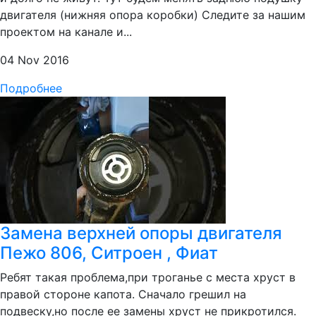
двигателя (нижняя опора коробки) Следите за нашим
проектом на канале и...
04 Nov 2016
Подробнее
Замена верхней опоры двигателя
Пежо 806, Ситроен , Фиат
Ребят такая проблема,при троганье с места хруст в
правой стороне капота. Сначало грешил на
подвеску,но после ее замены хруст не прикротился.