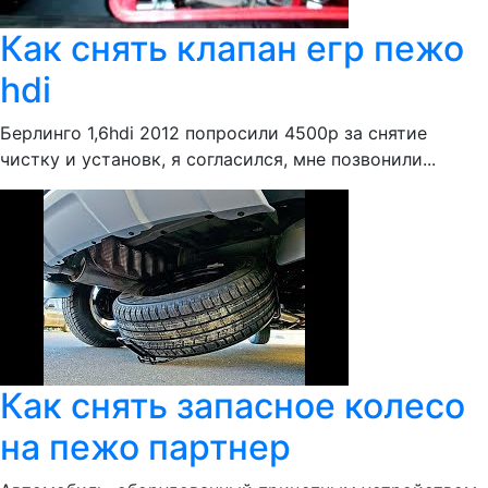
Как снять клапан егр пежо
hdi
Берлинго 1,6hdi 2012 попросили 4500р за снятие
чистку и установк, я согласился, мне позвонили...
Как снять запасное колесо
на пежо партнер