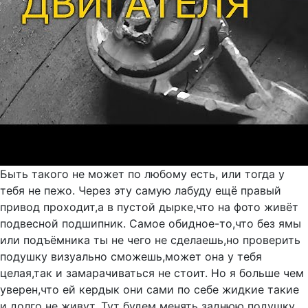
Быть такого не может по любому есть, или тогда у
тебя не пежо. Через эту самую лабуду ещё правый
привод проходит,а в пустой дырке,что на фото живёт
подвесной подшипник. Самое обидное-то,что без ямы
или подъёмника ты не чего не сделаешь,но проверить
подушку визуально сможешь,может она у тебя
целая,так и замарачиваться не стоит. Но я больше чем
уверен,что ей кердык они сами по себе жидкие такие
и долго не живут. Тут будем менять заднюю подушку